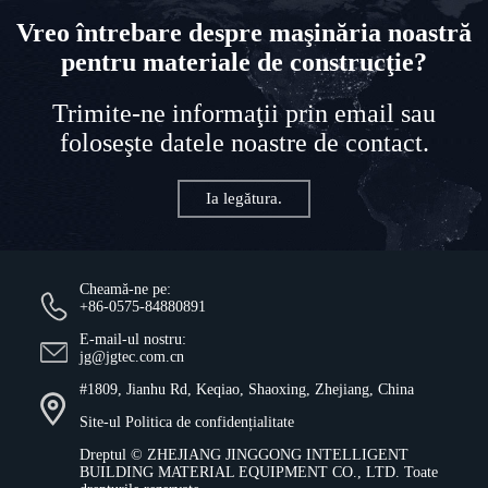
Vreo întrebare despre maşinăria noastră
pentru materiale de construcţie?
Trimite-ne informaţii prin email sau
foloseşte datele noastre de contact.
Ia legătura.
Cheamă-ne pe:
+86-0575-84880891
E-mail-ul nostru:
jg@jgtec.com.cn
#1809, Jianhu Rd, Keqiao, Shaoxing, Zhejiang, China
Site-ul
Politica de confidențialitate
Dreptul ©
ZHEJIANG JINGGONG INTELLIGENT
BUILDING MATERIAL EQUIPMENT CO., LTD.
Toate