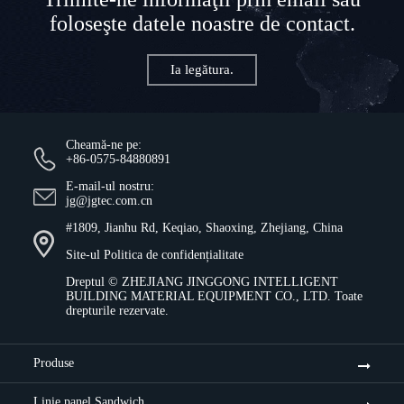
foloseşte datele noastre de contact.
Ia legătura.
Cheamă-ne pe:
+86-0575-84880891
E-mail-ul nostru:
jg@jgtec.com.cn
#1809, Jianhu Rd, Keqiao, Shaoxing, Zhejiang, China
Site-ul
Politica de confidențialitate
Dreptul ©
ZHEJIANG JINGGONG INTELLIGENT
BUILDING MATERIAL EQUIPMENT CO., LTD.
Toate
drepturile rezervate.
Produse
Linie panel Sandwich