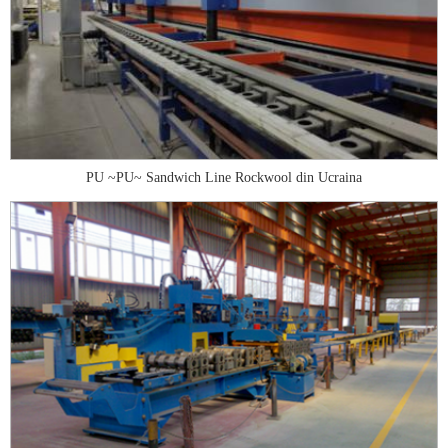
PU ~PU~ Sandwich Line Rockwool din Ucraina