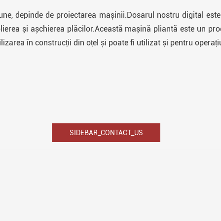
, depinde de proiectarea mașinii.Dosarul nostru digital este 
, plierea și așchierea plăcilor.Această mașină pliantă este un p
izarea în construcții din oțel și poate fi utilizat și pentru operați
SIDEBAR_CONTACT_US