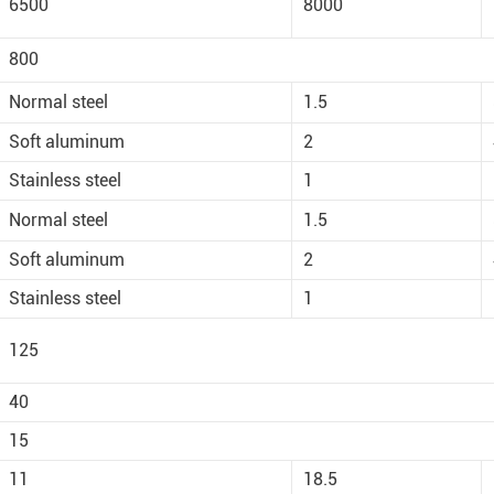
6500
8000
800
Normal steel
1.5
Soft aluminum
2
Stainless steel
1
Normal steel
1.5
Soft aluminum
2
Stainless steel
1
125
40
15
11
18.5