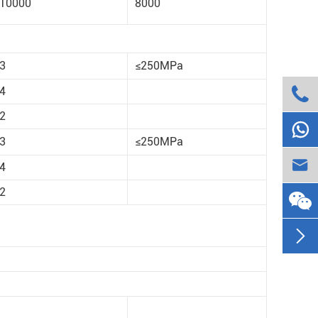
10000
8000
3
≤250MPa

4
2

3
≤250MPa

4
2
