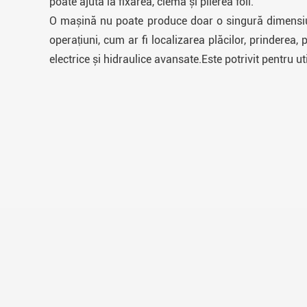
poate ajuta la fixarea, clema și plierea foii.
O mașină nu poate produce doar o singură dimensiune
operațiuni, cum ar fi localizarea plăcilor, prinderea
electrice și hidraulice avansate.Este potrivit pentru util