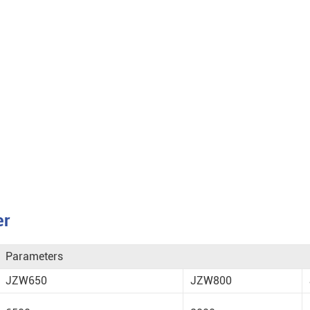
er
Parameters
JZW650
JZW800