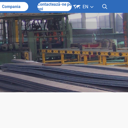
Contactează-ne pe

EN

Compania
noi